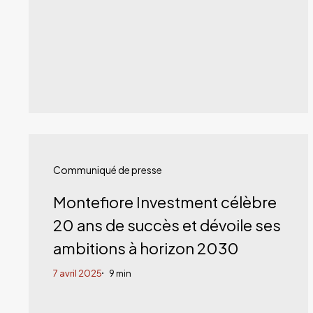
Montefiore
Investment
Communiqué de presse
célèbre
Montefiore Investment célèbre
20
20 ans de succès et dévoile ses
ans
ambitions à horizon 2030
de
7 avril 2025
9 min
succès
et