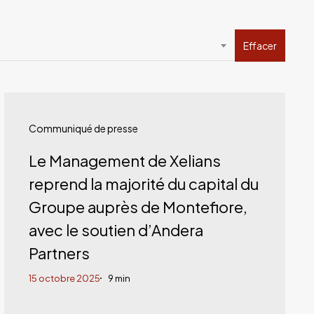
Effacer
Le
Management
Communiqué de presse
de
Le Management de Xelians
Xelians
reprend la majorité du capital du
reprend
Groupe auprès de Montefiore,
la
avec le soutien d’Andera
majorité
Partners
du
15 octobre 2025
9 min
capital
du