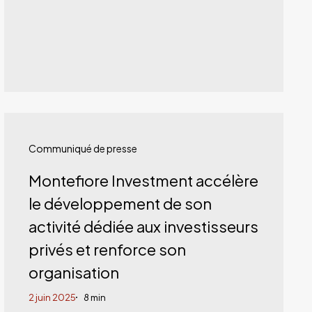
Montefiore
Investment
Communiqué de presse
accélère
Montefiore Investment accélère
le
le développement de son
développement
activité dédiée aux investisseurs
de
privés et renforce son
son
organisation
activité
2 juin 2025
8 min
dédiée