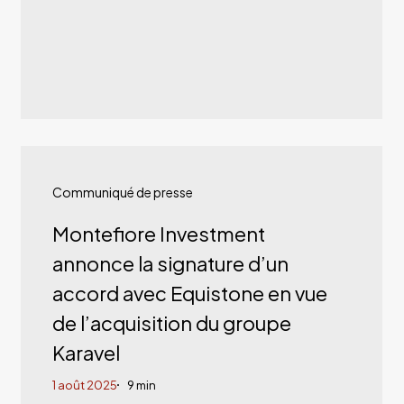
Montefiore
Investment
Communiqué de presse
annonce
Montefiore Investment
la
annonce la signature d’un
signature
accord avec Equistone en vue
d’un
de l’acquisition du groupe
accord
Karavel
avec
1 août 2025
9 min
Equistone