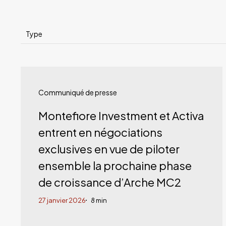
Type
Montefiore
Investment
Communiqué de presse
et
Montefiore Investment et Activa
Activa
entrent en négociations
entrent
exclusives en vue de piloter
en
ensemble la prochaine phase
négociations
de croissance d’Arche MC2
exclusives
27 janvier 2026
8 min
en
vue