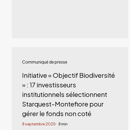
Initiative
«
Communiqué de presse
Objectif
Initiative « Objectif Biodiversité
Biodiversité
» : 17 investisseurs
»
institutionnels sélectionnent
:
Starquest-Montefiore pour
17
gérer le fonds non coté
investisseurs
8 septembre 2025
8 min
institutionnels