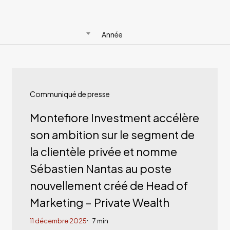
Année
Montefiore
Investment
Communiqué de presse
accélère
Montefiore Investment accélère
son
son ambition sur le segment de
ambition
la clientèle privée et nomme
sur
Sébastien Nantas au poste
le
nouvellement créé de Head of
segment
Marketing – Private Wealth
de
11 décembre 2025
7 min
la