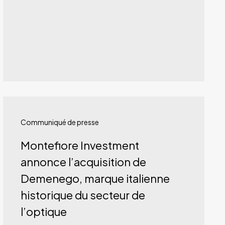
Montefiore
Investment
Communiqué de presse
annonce
Montefiore Investment
l’acquisition
annonce l’acquisition de
de
Demenego, marque italienne
Demenego,
historique du secteur de
marque
l’optique
italienne