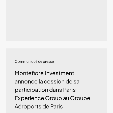
Montefiore
Investment
Communiqué de presse
annonce
Montefiore Investment
la
annonce la cession de sa
cession
participation dans Paris
de
Experience Group au Groupe
sa
Aéroports de Paris
participation