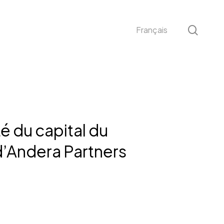
sear
Français
é du capital du
d’Andera Partners