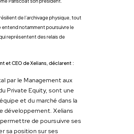
ôme Pariscoat son président.
résilient de l’archivage physique, tout
upe entend notamment poursuivre le
ui représentent des relais de
t et CEO de Xelians, déclarent :
ital par le Management aux
du Private Equity, sont une
’équipe et du marché dans la
de développement. Xelians
t permettre de poursuivre ses
er sa position sur ses