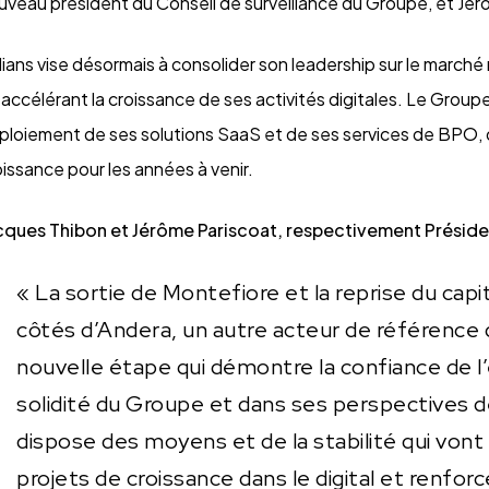
uveau président du Conseil de surveillance du Groupe, et Jér
lians vise désormais à consolider son leadership sur le marché 
 accélérant la croissance de ses activités digitales. Le Gro
ploiement de ses solutions SaaS et de ses services de BPO, q
oissance pour les années à venir.
cques Thibon et Jérôme Pariscoat, respectivement Présiden
« La sortie de Montefiore et la reprise du cap
côtés d’Andera, un autre acteur de référence 
nouvelle étape qui démontre la confiance de l
solidité du Groupe et dans ses perspectives 
dispose des moyens et de la stabilité qui von
projets de croissance dans le digital et renforc