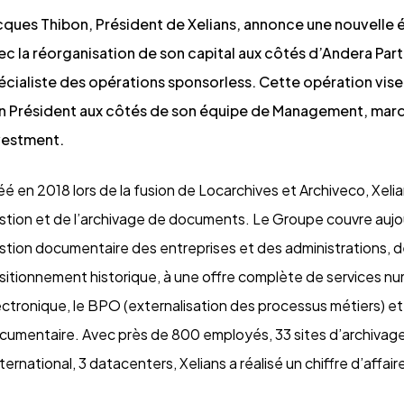
cques Thibon, Président de Xelians, annonce une nouvelle 
ec la réorganisation de son capital aux côtés d’Andera Par
écialiste des opérations sponsorless. Cette opération vise
n Président aux côtés de son équipe de Management, marqua
vestment.
éé en 2018 lors de la fusion de Locarchives et Archiveco, Xelia
stion et de l’archivage de documents. Le Groupe couvre aujo
stion documentaire des entreprises et des administrations, d
sitionnement historique, à une offre complète de services num
ectronique, le BPO (externalisation des processus métiers) et 
cumentaire. Avec près de 800 employés, 33 sites d’archivage
International, 3 datacenters, Xelians a réalisé un chiffre d’aff