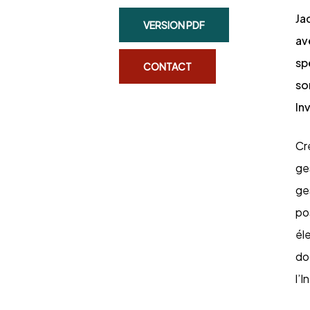
Ja
VERSION PDF
av
sp
CONTACT
so
In
Cr
ge
ge
po
él
do
l’