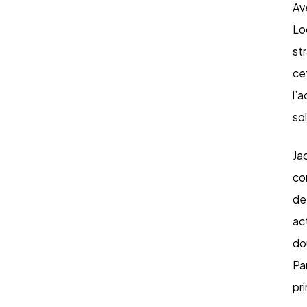
Av
Lo
st
ce
l’
so
Ja
co
de
ac
do
Pa
pr