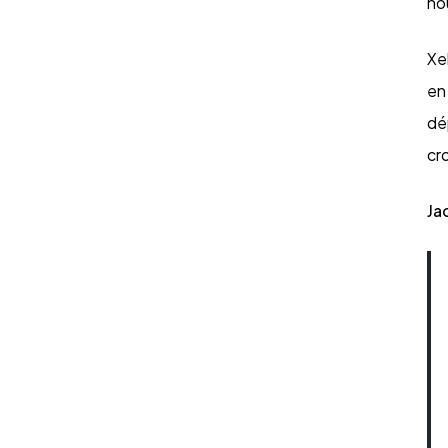
no
Xe
en
dé
cr
Ja