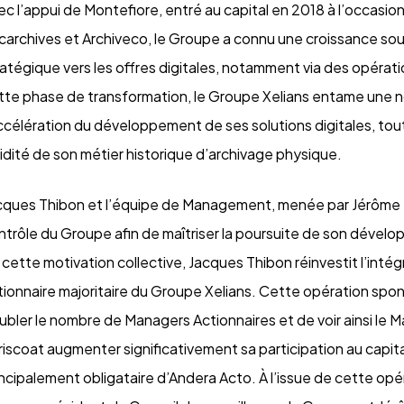
ec l’appui de Montefiore, entré au capital en 2018 à l’occas
carchives et Archiveco, le Groupe a connu une croissance so
ratégique vers les offres digitales, notamment via des opérat
tte phase de transformation, le Groupe Xelians entame une no
accélération du développement de ses solutions digitales, tou
lidité de son métier historique d’archivage physique.
cques Thibon et l’équipe de Management, menée par Jérôme P
ntrôle du Groupe afin de maîtriser la poursuite de son déve
 cette motivation collective, Jacques Thibon réinvestit l’intég
tionnaire majoritaire du Groupe Xelians. Cette opération sp
ubler le nombre de Managers Actionnaires et de voir ainsi l
riscoat augmenter significativement sa participation au capital
incipalement obligataire d’Andera Acto. À l’issue de cette op