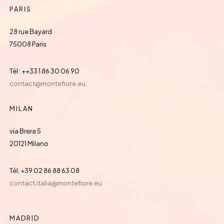
PARIS
28 rue Bayard
75008 Paris
Tél : ++33 1 86 30 06 90
contact@montefiore.eu
MILAN
via Brera 5
20121 Milano
Tél: +39 02 86 88 63 08
contact.italia@montefiore.eu
MADRID