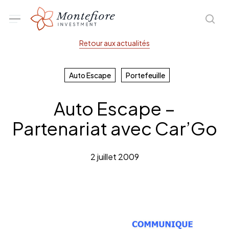
Skip
Menu
sea
to
main
Retour aux actualités
content
Auto Escape
Portefeuille
Auto Escape –
Partenariat avec Car’Go
2 juillet 2009