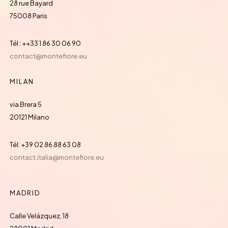
28 rue Bayard
75008 Paris
Tél : ++33 1 86 30 06 90
contact@montefiore.eu
MILAN
via Brera 5
20121 Milano
Tél: +39 02 86 88 63 08
contact.italia@montefiore.eu
MADRID
Calle Velázquez, 18