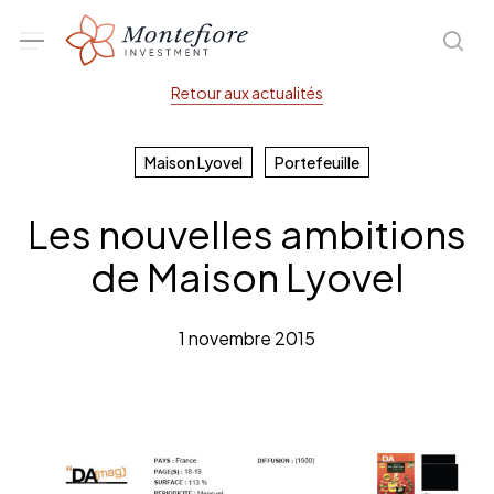
Skip
Menu
sea
to
main
Retour aux actualités
content
Maison Lyovel
Portefeuille
Les nouvelles ambitions
de Maison Lyovel
1 novembre 2015