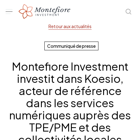
Skip
Menu
sea
to
main
Retour aux actualités
content
Communiqué de presse
Montefiore Investment
investit dans Koesio,
acteur de référence
dans les services
numériques auprès des
TPE/PME et des
collectivités locales