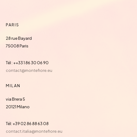
PARIS
28 rue Bayard
75008 Paris
Tél : ++33 1 86 30 06 90
contact@montefiore.eu
MILAN
via Brera 5
20121 Milano
Tél: +39 02 86 88 63 08
contact.italia@montefiore.eu