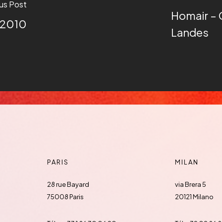
us Post
Homair – 
1 2010
Landes
PARIS
MILAN
28 rue Bayard
via Brera 5
75008 Paris
20121 Milano