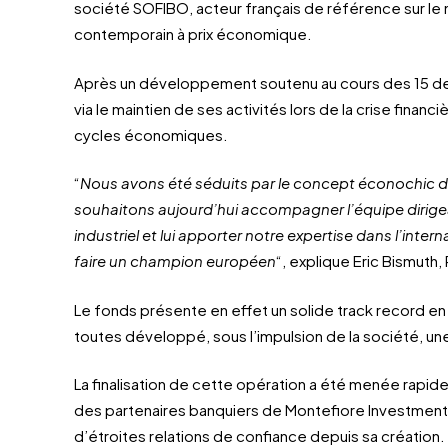
société SOFIBO, acteur français de référence sur l
contemporain à prix économique.
Après un développement soutenu au cours des 15 d
via le maintien de ses activités lors de la crise financ
cycles économiques.
“
Nous avons été séduits par le concept éconochic
souhaitons aujourd’hui accompagner l’équipe dirige
industriel et lui apporter notre expertise dans l’inte
faire un champion européen
“, explique Eric Bismuth
Le fonds présente en effet un solide track record en 
toutes développé, sous l’impulsion de la société, une
La finalisation de cette opération a été menée rapi
des partenaires banquiers de Montefiore Investment, 
d’étroites relations de confiance depuis sa création.