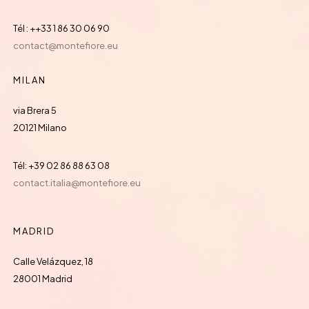
Tél : ++33 1 86 30 06 90
contact@montefiore.eu
MILAN
via Brera 5
20121 Milano
Tél: +39 02 86 88 63 08
contact.italia@montefiore.eu
MADRID
Calle Velázquez, 18
28001 Madrid