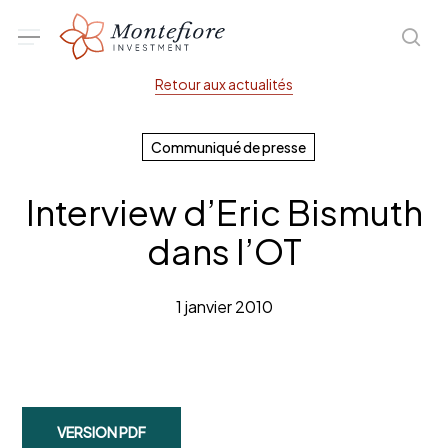
Skip
Menu
sea
to
main
Retour aux actualités
content
Communiqué de presse
Interview d’Eric Bismuth
dans l’OT
1 janvier 2010
VERSION PDF