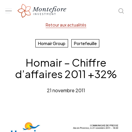
Skip
Menu
sea
to
main
Retour aux actualités
content
Homair Group
Portefeuille
Homair – Chiffre
d’affaires 2011 +32%
21 novembre 2011