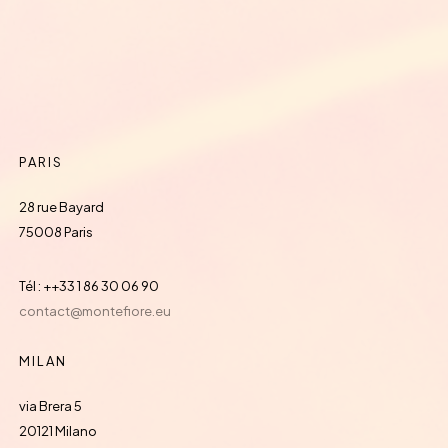
PARIS
28 rue Bayard
75008 Paris
Tél : ++33 1 86 30 06 90
contact@montefiore.eu
MILAN
via Brera 5
20121 Milano