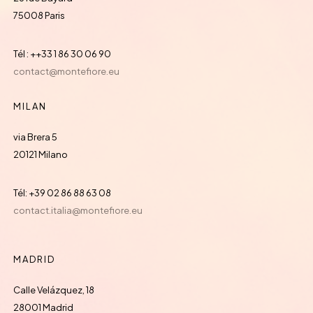
75008 Paris
Tél : ++33 1 86 30 06 90
contact@montefiore.eu
MILAN
via Brera 5
20121 Milano
Tél: +39 02 86 88 63 08
contact.italia@montefiore.eu
MADRID
Calle Velázquez, 18
28001 Madrid