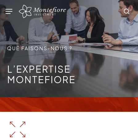
Skip
Menu
sea
to
main
content
QUE FAISONS-NOUS ?
L’EXPERTISE
MONTEFIORE