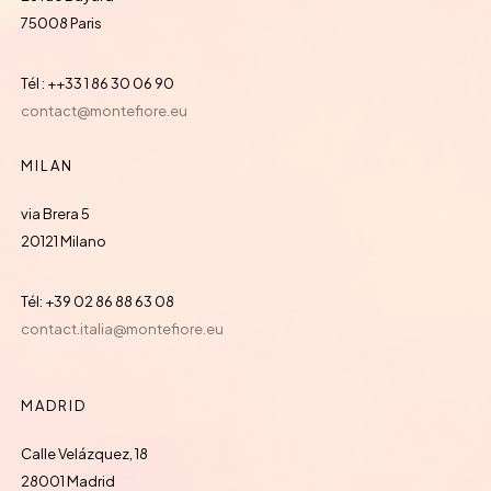
75008 Paris
Tél : ++33 1 86 30 06 90
contact@montefiore.eu
MILAN
via Brera 5
20121 Milano
Tél: +39 02 86 88 63 08
contact.italia@montefiore.eu
MADRID
Calle Velázquez, 18
28001 Madrid