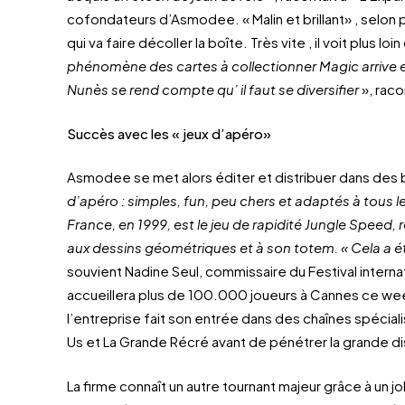
cofondateurs d’Asmodee. « Malin et brillant» , selon pl
qui va faire décoller la boîte. Très vite , il voit plus loi
phénomène des cartes à collectionner Magic arrive en
Nunès se rend compte qu’ il faut se diversifier
», raco
Succès avec les « jeux d’apéro»
Asmodee se met alors éditer et distribuer dans des 
d’apéro : simples, fun, peu chers et adaptés à tous l
France, en 1999, est le jeu de rapidité Jungle Speed,
aux dessins géométriques et à son totem. « Cela a 
souvient Nadine Seul, commissaire du Festival internat
accueillera plus de 100.000 joueurs à Cannes ce w
l’entreprise fait son entrée dans des chaînes spécia
Us et La Grande Récré avant de pénétrer la grande dis
La firme connaît un autre tournant majeur grâce à un jo