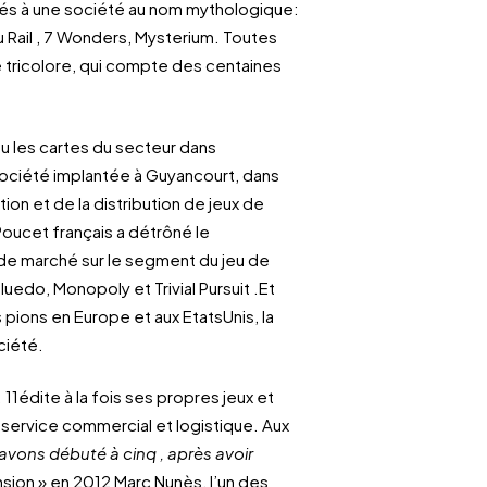
liés à une société au nom mythologique:
u Rail , 7 Wonders, Mysterium. Toutes
e tricolore, qui compte des centaines
u les cartes du secteur dans
ociété implantée à Guyancourt, dans
ion et de la distribution de jeux de
Poucet français a détrôné le
de marché sur le segment du jeu de
uedo, Monopoly et Trivial Pursuit .Et
pions en Europe et aux EtatsUnis, la
ciété.
11édite à la fois ses propres jeux et
un service commercial et logistique. Aux
avons débuté à cinq , après avoir
ansion » en 2012 Marc Nunès, l’un des