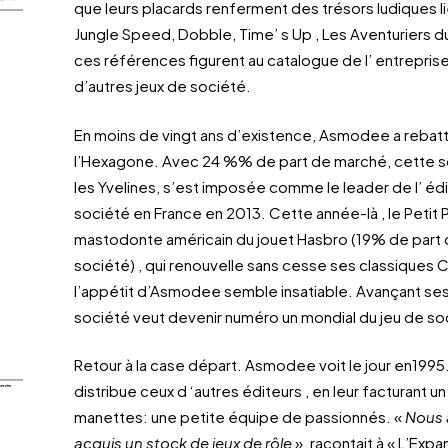
que leurs placards renferment des trésors ludiques 
Jungle Speed, Dobble, Time’ s Up , Les Aventuriers d
ces références figurent au catalogue de l’ entrepris
d’autres jeux de société.
En moins de vingt ans d’existence, Asmodee a rebatt
l’Hexagone. Avec 24 %% de part de marché, cette s
les Yvelines, s’est imposée comme le leader de l’ édit
société en France en 2013. Cette année-là , le Petit 
mastodonte américain du jouet Hasbro (19% de part 
société) , qui renouvelle sans cesse ses classiques Cl
l’appétit d’Asmodee semble insatiable. Avançant ses 
société veut devenir numéro un mondial du jeu de so
Retour à la case départ. Asmodee voit le jour en1995. 
distribue ceux d ‘autres éditeurs , en leur facturant 
manettes: une petite équipe de passionnés. «
Nous 
acquis un stock de jeux de rôle
», racontait à « L’Exp