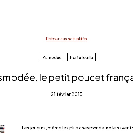
Retour aux actualités
rche ou sur la touche ESC pour fermer
Asmodee
Portefeuille
smodée, le petit poucet frança
21 février 2015
Les joueurs, même les plus chevronnés, ne le savent sa