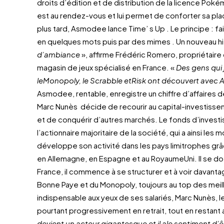
droits d’édition et de distribution de la licence Pok
est au rendez-vous et lui permet de conforter sa pla
plus tard, Asmodee lance Time’ s Up . Le principe : fa
en quelques mots puis par des mimes . Un nouveau hi
d’ambiance
», affirme Frédéric Romero, propriétaire 
magasin de jeux spécialisé en France. «
Des gens qui 
leMonopoly, le Scrabble etRisk ont découvert avec 
Asmodee, rentable, enregistre un chiffre d’affaires d
Marc Nunès décide de recourir au capital-investissem
et de conquérir d’autres marchés. Le fonds d’inves
l’actionnaire majoritaire de la société, qui a ainsi 
développe son activité dans les pays limitrophes grâ
en Allemagne, en Espagne et au RoyaumeUni. Il se dote 
France, il commence à se structurer et à voir davanta
Bonne Paye et du Monopoly, toujours au top des meil
indispensable aux yeux de ses salariés, Marc Nunès,
pourtant progressivement en retrait, tout en restant a
devient un acteur gigantesque et il ale sentiment d’êtr