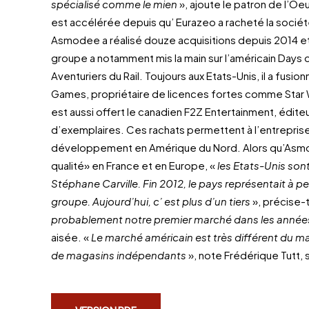
spécialisé comme le mien
», ajoute le patron de l’Oe
est accélérée depuis qu’ Eurazeo a racheté la sociét
Asmodee a réalisé douze acquisitions depuis 2014 e
groupe a notamment mis la main sur l’américain Days 
Aventuriers du Rail. Toujours aux Etats-Unis, il a fusio
Games, propriétaire de licences fortes comme Star 
est aussi offert le canadien F2Z Entertainment, éditeu
d’exemplaires. Ces rachats permettent à l’entreprise
développement en Amérique du Nord. Alors qu’Asmo
qualité» en France et en Europe, «
les Etats-Unis son
Stéphane Carville. Fin 2012, le pays représentait à pe
groupe. Aujourd’hui, c’ est plus d’un tiers
», précise-t-
probablement notre premier marché dans les années
aisée. «
Le marché américain est très différent du ma
de magasins indépendants
», note Frédérique Tutt,