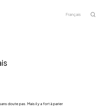
sear
Français
is
ns doute pas. Mais il y a fort à parier