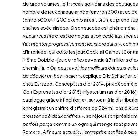
de gros volumes, le français sort dans des boutiques
nombre de jeux chaque année (environ 300) avec des
(entre 600 et 1.200 exemplaires). Si un jeu prend aup
chaînes spécialisées. Si son succès est phénoménal,
«
Leur réussite c’ est de ne pas avoir cédé aux sirènes
fait monter progressivement leurs produits
», comme
d’Interlude, qui édite les jeux Cocktail Games (Contr
Même Dobble -jeu de réflexes vendu à 7 millions d’e
chemin-là. «
On peut avoir les meilleurs éditeurs et les 
de déceler un best-seller
», explique Eric Schaefer, 
chez Eurazeo. Concept (as d’or 2014, prix décerné par 
Colt Express (as d’or 2015), Mysterium (as d’or 201
catalogue grâce à l’édition et, surtout , à la distributi
enregistrait un chiffre d’affaires de 324 millions d’eur
croissance à deux chiffres
», se réjouit son président
parfois perçu comme un ogre qui mange tout pour 
Romero.
A l’heure actuelle, l’entreprise est liée à 