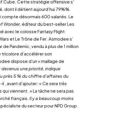
uf Cube. Cette stratégie offensive s’
é, dont il détient aujourd’hui 79%%.
t compte désormais 600 salariés. Le
of Wonder, éditeur du best-seller Les
nné avec le colosse Fantasy Flight
Wars et Le Trône de Fer. Asmodee s’
r de Pandemic, vendu à plus de 1 million
 tricolore d’accélérer son
dee dispose d’un « maillage de
t devenus une priorité, indique
u près 5 % du chiffre d’affaires du
il , avant d’ajouter: «
Ce sera très
 qui viennent
. » La tâche ne sera pas
rché français. Il y a beaucoup moins
 spécialiste du secteur pour NPD Group.