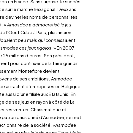
émon en France. Sans surprise, le succès
ce sur le marché hexagonal. Deux ans
ire deviner les noms de personnalités ,
t. «
Amosdee a démocratisé le jeu
de l’Oeuf Cube à Paris, plus ancien
jouaient peu mais qui connaissaient
Asmodee ces jeux rigolos.
» En 2007,
e 25 millions d’euros. Son président,
ent pour continuer de la faire grandir
tissement Montefiore devient
les moyens de ses ambitions. Asmodee
ce au rachat d’entreprises en Belgique,
aussi d’une filiale aux EtatsUnis. En
ge de ses jeux en rayon à côté de La
leures ventes. Charismatique et
 le patron passionné d’Asmodee, se met
ctionnaire de la société. «
Asmodee
e allé au plus loin de ce qu’il peut faire