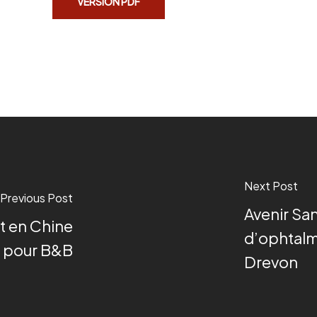
VERSION PDF
Next Post
Previous Post
Avenir San
t en Chine
d’ophtalm
pour B&B
Drevon