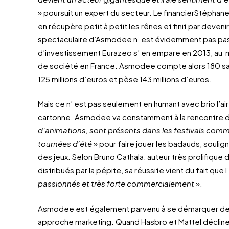
» poursuit un expert du secteur. Le financierStéphane 
en récupère petit à petit les rênes et finit par deven
spectaculaire d’Asmodee n’ est évidemment pas pas
d’investissement Eurazeo s’ en empare en 2013, au 
de société en France. Asmodee compte alors 180 salar
125 millions d’euros et pèse 143 millions d’euros.
Mais ce n’ est pas seulement en humant avec brio l’ai
cartonne. Asmodee va constamment à la rencontre d
d’animations, sont présents dans les festivals comm
tournées d’été
» pour faire jouer les badauds, soulign
des jeux. Selon Bruno Cathala, auteur très prolifique 
distribués par la pépite, sa réussite vient du fait que l
passionnés et très forte commercialement
».
Asmodee est également parvenu à se démarquer des
approche marketing. Quand Hasbro et Mattel déclinent 