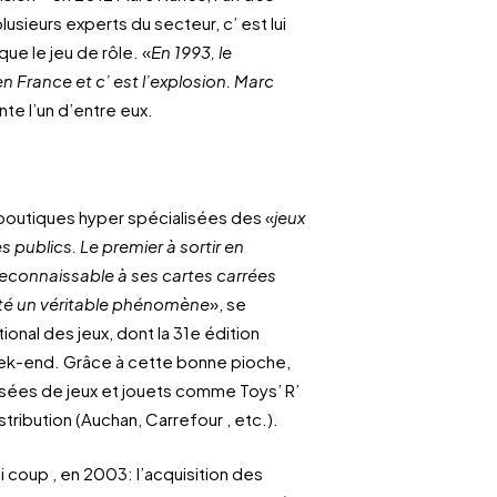
usieurs experts du secteur, c’ est lui
n que le jeu de rôle. «
En 1993, le
 France et c’ est l’explosion. Marc
nte l’un d’entre eux.
boutiques hyper spécialisées des «
jeux
es publics. Le premier à
sortir en
 reconnaissable à ses cartes carrées
été un véritable phénomène
», se
ional des jeux, dont la 31e édition
eek-end. Grâce à cette bonne pioche,
lisées de jeux et jouets comme Toys’ R’
tribution (Auchan, Carrefour , etc.).
li coup , en 2003: l’acquisition des