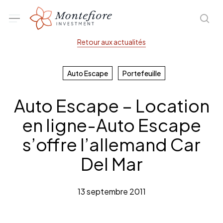
Skip
Menu
sea
to
main
Retour aux actualités
content
Auto Escape
Portefeuille
Auto Escape – Location
en ligne-Auto Escape
s’offre l’allemand Car
Del Mar
13 septembre 2011