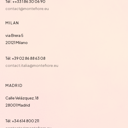
Tél : ++33 1 86 30 06 90
contact@montefiore.eu
MILAN
via Brera 5
20121 Milano
Tél: +39 02 86 88 63 08
contact.italia@montefiore.eu
MADRID
Calle Velázquez, 18
28001 Madrid
Tél: +34 614 800 211
contacto@montefiore.eu