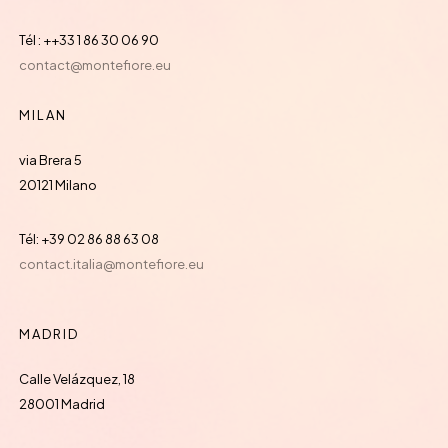
Tél : ++33 1 86 30 06 90
contact@montefiore.eu
MILAN
via Brera 5
20121 Milano
Tél: +39 02 86 88 63 08
contact.italia@montefiore.eu
MADRID
Calle Velázquez, 18
28001 Madrid