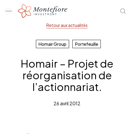
Skip
Menu
sea
to
main
Retour aux actualités
content
Homair Group
Portefeuille
Homair – Projet de
réorganisation de
l’actionnariat.
26 avril 2012