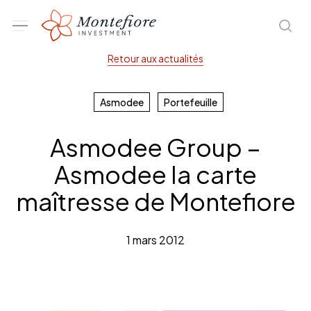
Skip
Menu
sea
to
main
Retour aux actualités
content
Asmodee
Portefeuille
Asmodee Group –
Asmodee la carte
maîtresse de Montefiore
1 mars 2012