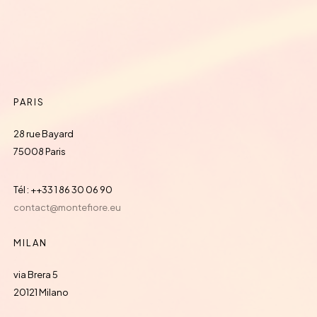
PARIS
28 rue Bayard
75008 Paris
Tél : ++33 1 86 30 06 90
contact@montefiore.eu
MILAN
via Brera 5
20121 Milano