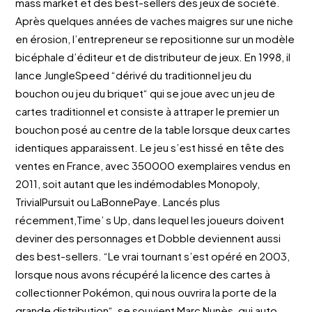
mass market et des best-sellers des jeux de société.
Après quelques années de vaches maigres sur une niche
en érosion, l’entrepreneur se repositionne sur un modèle
bicéphale d’éditeur et de distributeur de jeux. En 1998, il
lance JungleSpeed “dérivé du traditionnel jeu du
bouchon ou jeu du briquet“ qui se joue avec un jeu de
cartes traditionnel et consiste à attraper le premier un
bouchon posé au centre de la table lorsque deux cartes
identiques apparaissent. Le jeu s’est hissé en tête des
ventes en France, avec 350000 exemplaires vendus en
2011, soit autant que les indémodables Monopoly,
TrivialPursuit ou LaBonnePaye. Lancés plus
récemment,Time’ s Up, dans lequel les joueurs doivent
deviner des personnages et Dobble deviennent aussi
des best-sellers. “Le vrai tournant s’est opéré en 2003,
lorsque nous avons récupéré la licence des cartes à
collectionner Pokémon, qui nous ouvrira la porte de la
grande distribution“, se souvient Marc Nunès, qui auto