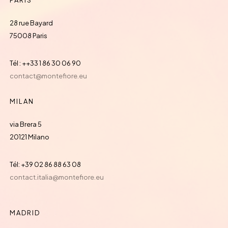
PARIS
28 rue Bayard
75008 Paris
Tél : ++33 1 86 30 06 90
contact@montefiore.eu
MILAN
via Brera 5
20121 Milano
Tél: +39 02 86 88 63 08
contact.italia@montefiore.eu
MADRID