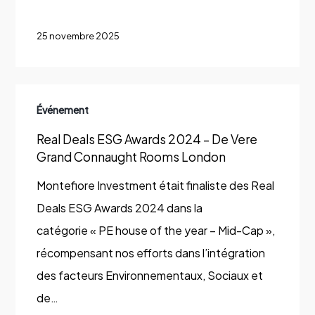
2025
25 novembre 2025
pour
la
15ᵉ
Real
année
Événement
Deals
consécutive
Real Deals ESG Awards 2024 – De Vere
ESG
Grand Connaught Rooms London
Awards
2024
Montefiore Investment était finaliste des Real
–
Deals ESG Awards 2024 dans la
De
catégorie « PE house of the year – Mid-Cap »,
Vere
récompensant nos efforts dans l’intégration
Grand
des facteurs Environnementaux, Sociaux et
Connaught
de…