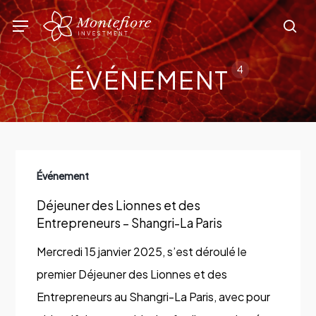
Skip
Menu
sea
to
main
4
ÉVÉNEMENT
content
Déjeuner
Événement
des
Déjeuner des Lionnes et des
Lionnes
Entrepreneurs – Shangri-La Paris
et
des
Mercredi 15 janvier 2025, s’est déroulé le
Entrepreneurs
premier Déjeuner des Lionnes et des
–
Entrepreneurs au Shangri-La Paris, avec pour