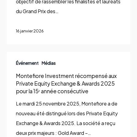
Shangri-
objectif de rassembler les finalistes et lauréats
La
du Grand Prix des…
Paris
16 janvier 2026
Montefiore
Événement
Médias
Investment
Montefiore Investment récompensé aux
récompensé
Private Equity Exchange & Awards 2025
aux
pour la 15ᵉ année consécutive
Private
Le mardi 25 novembre 2025, Montefiore a de
Equity
nouveau été distingué lors des Private Equity
Exchange
Exchange & Awards 2025. La société a reçu
&
deux prix majeurs : Gold Award –…
Awards