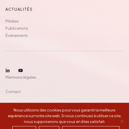
ACTUALITÉS
Médias
Publications
Événements
Mentions légales
Contact
Nous utilisons des cookies pour vous garantir la meilleure
©
2026
Montefiore Investment
expérience sur notre site web. Si vous continuez à utiliser ce site,
nous supposerons que vous en êtes satisfait.