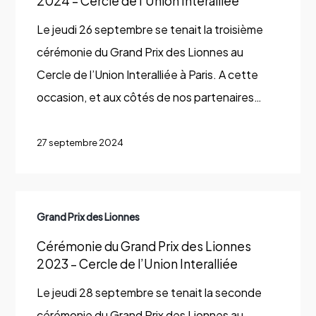
2024 – Cercle de l’Union Interalliée
Prix
des
Le jeudi 26 septembre se tenait la troisième
Lionnes
cérémonie du Grand Prix des Lionnes au
2024
Cercle de l’Union Interalliée à Paris. A cette
–
occasion, et aux côtés de nos partenaires…
Cercle
de
27 septembre 2024
l’Union
Interalliée
Cérémonie
Grand Prix des Lionnes
du
Cérémonie du Grand Prix des Lionnes
Grand
2023 – Cercle de l’Union Interalliée
Prix
des
Le jeudi 28 septembre se tenait la seconde
Lionnes
cérémonie du Grand Prix des Lionnes au