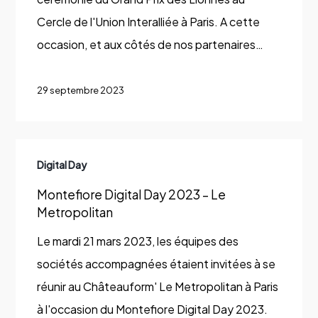
2023
Cercle de l'Union Interalliée à Paris. A cette
–
occasion, et aux côtés de nos partenaires…
Cercle
de
29 septembre 2023
l’Union
Interalliée
Montefiore
Digital Day
Digital
Montefiore Digital Day 2023 – Le
Day
Metropolitan
2023
–
Le mardi 21 mars 2023, les équipes des
Le
sociétés accompagnées étaient invitées à se
Metropolitan
réunir au Châteauform' Le Metropolitan à Paris
à l'occasion du Montefiore Digital Day 2023.