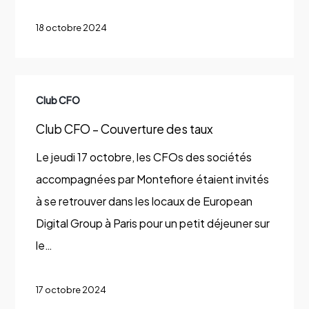
Rooms
London
18 octobre 2024
Club
Club CFO
CFO
Club CFO – Couverture des taux
–
Couverture
Le jeudi 17 octobre, les CFOs des sociétés
des
accompagnées par Montefiore étaient invités
taux
à se retrouver dans les locaux de European
Digital Group à Paris pour un petit déjeuner sur
le…
17 octobre 2024