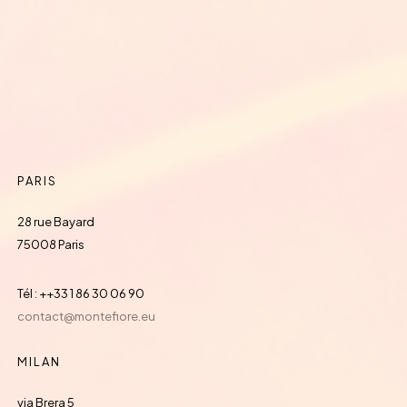
PARIS
28 rue Bayard
75008 Paris
Tél : ++33 1 86 30 06 90
contact@montefiore.eu
MILAN
via Brera 5