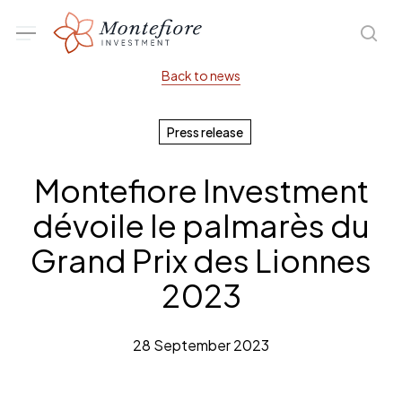
Skip
Menu
sea
to
main
Back to news
content
Press release
Montefiore Investment
dévoile le palmarès du
Grand Prix des Lionnes
2023
28 September 2023