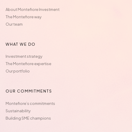
About Montefiore Investment
The Montefiore way
Our team
WHAT WE DO
Investment strategy
The Montefiore expertise
Our portfolio
OUR COMMITMENTS
Montefiore’s commitments
Sustainability
Building SME champions