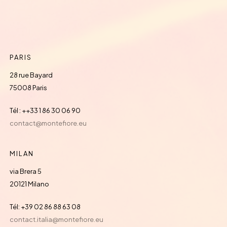
PARIS
28 rue Bayard
75008 Paris
Tél : ++33 1 86 30 06 90
contact@montefiore.eu
MILAN
via Brera 5
20121 Milano
Tél: +39 02 86 88 63 08
contact.italia@montefiore.eu