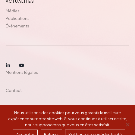
ACTUALITÉS
Médias
Publications
Événements
Mentions légales
Contact
Nous utilisons des cookies pour vous garantir la meilleure
©
2026
Montefiore Investment
expérience sur notre site web. Si vous continuez à utiliser ce site,
nous supposerons que vous en êtes satisfait.
Accepter
Refuser
Politique de confidentialité