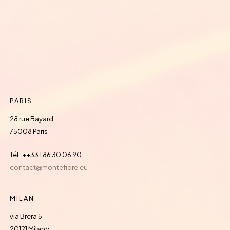
PARIS
28 rue Bayard
75008 Paris
Tél : ++33 1 86 30 06 90
contact@montefiore.eu
MILAN
via Brera 5
20121 Milano