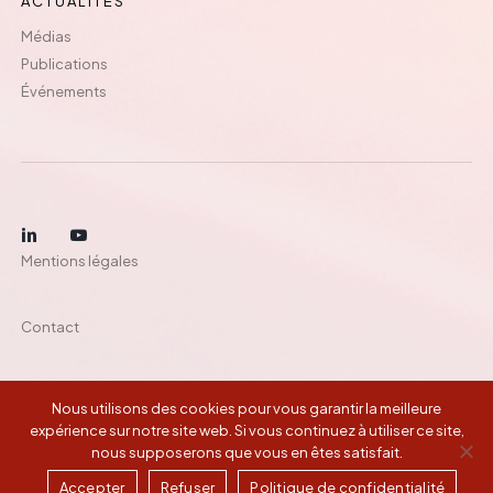
ACTUALITÉS
Médias
Publications
Événements
Mentions légales
Contact
Nous utilisons des cookies pour vous garantir la meilleure
©
2026
Montefiore Investment
expérience sur notre site web. Si vous continuez à utiliser ce site,
nous supposerons que vous en êtes satisfait.
Accepter
Refuser
Politique de confidentialité