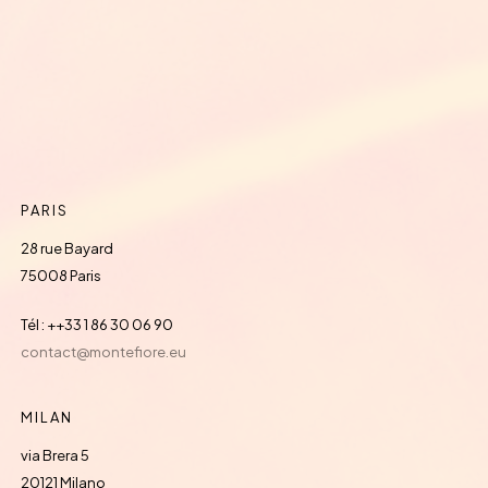
PARIS
28 rue Bayard
75008 Paris
Tél : ++33 1 86 30 06 90
contact@montefiore.eu
MILAN
via Brera 5
20121 Milano