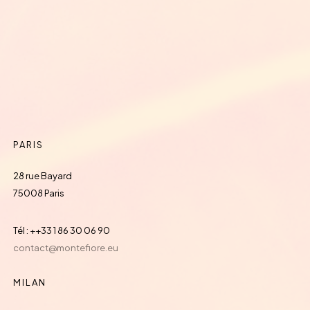
PARIS
28 rue Bayard
75008 Paris
Tél : ++33 1 86 30 06 90
contact@montefiore.eu
MILAN