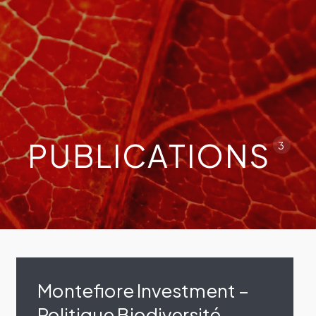
rche ou sur la touche ESC pour fermer
PUBLICATIONS
3
Montefiore Investment –
Politique Biodiversité