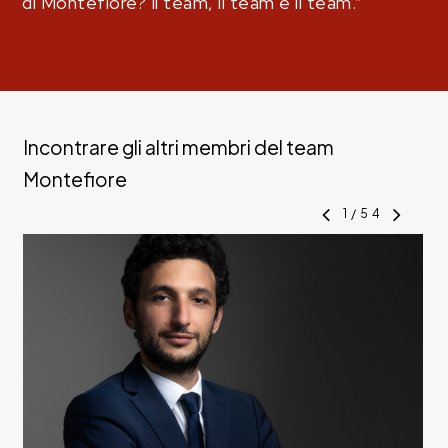
di Montefiore? Il team, il team e il team.”
Incontrare gli altri membri del team
Montefiore
1
/
54