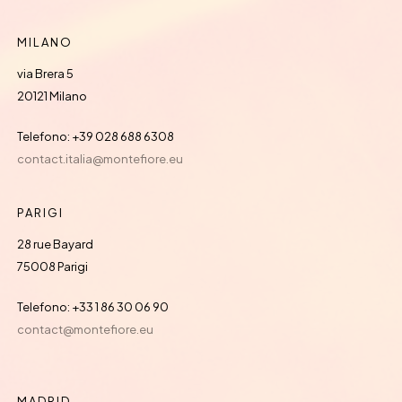
MILANO
via Brera 5
20121 Milano
Telefono: +39 028 688 6308
contact.italia@montefiore.eu
PARIGI
28 rue Bayard
75008 Parigi
Telefono: +33 1 86 30 06 90
contact@montefiore.eu
MADRID