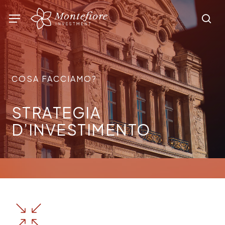
Skip
Menu
sea
to
main
content
COSA FACCIAMO?
STRATEGIA
D’INVESTIMENTO