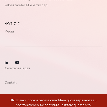
Valorizzare le PMI e le mid cap
NOTIZIE
Media
Avvertenze legali
Contatti
Utilizziamo i cookie per assicurarti la migliore esperienza sul
©
2026
Montefiore Investment
nostro sito web. Se continui a utilizzare questo sito,