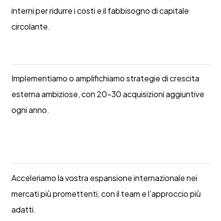
interni per ridurre i costi e il fabbisogno di capitale
circolante.
Case study
Implementiamo o amplifichiamo strategie di crescita
esterna ambiziose, con 20-30 acquisizioni aggiuntive
ogni anno.
Lyovel : Le renouveau d'un opérateur de la distribution
automatique
Acceleriamo la vostra espansione internazionale nei
mercati più promettenti, con il team e l’approccio più
adatti.