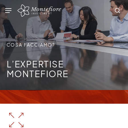
Skip
Menu
sea
to
main
content
COSA FACCIAMO?
L’EXPERTISE
MONTEFIORE