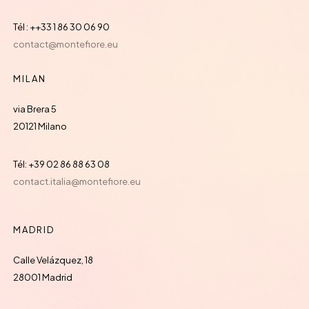
Tél : ++33 1 86 30 06 90
contact@montefiore.eu
MILAN
via Brera 5
20121 Milano
Tél: +39 02 86 88 63 08
contact.italia@montefiore.eu
MADRID
Calle Velázquez, 18
28001 Madrid