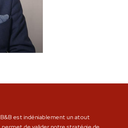
e B&B est indéniablement un atout
permet de valider notre stratégie de