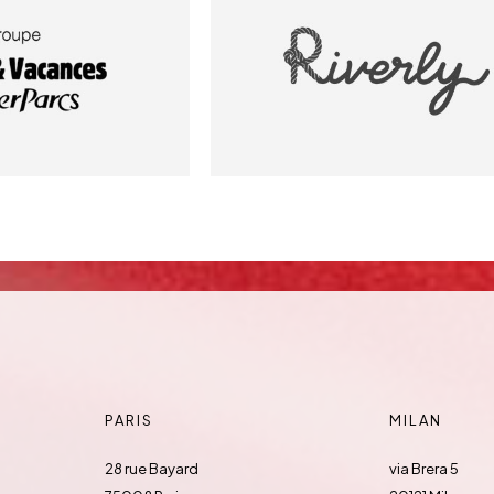
PARIS
MILAN
28 rue Bayard
via Brera 5