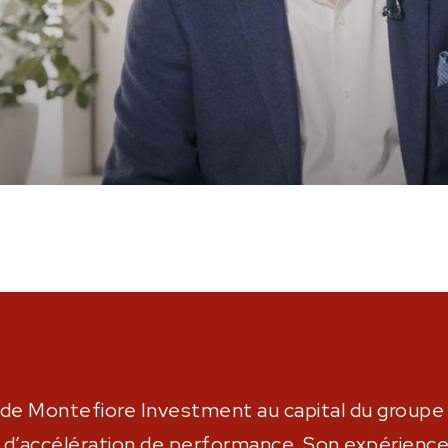
n de Montefiore Investment au capital du group
d’accélération de performance. Son expérience 