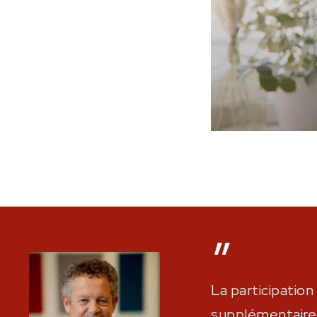
”
La participatio
supplémentaire 