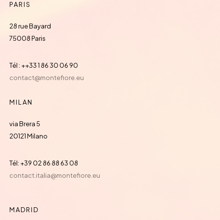
PARIS
28 rue Bayard
75008 Paris
Tél : ++33 1 86 30 06 90
contact@montefiore.eu
MILAN
via Brera 5
20121 Milano
Tél: +39 02 86 88 63 08
contact.italia@montefiore.eu
MADRID