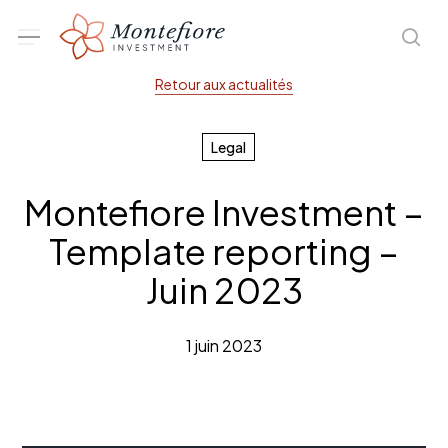
Skip
Menu
sea
to
main
Retour aux actualités
content
Legal
Montefiore Investment –
Template reporting –
Juin 2023
1 juin 2023