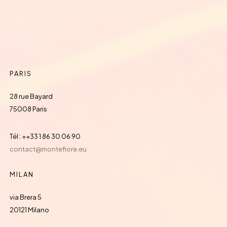
PARIS
28 rue Bayard
75008 Paris
Tél : ++33 1 86 30 06 90
contact@montefiore.eu
MILAN
via Brera 5
20121 Milano