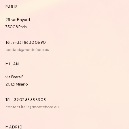
PARIS
28 rue Bayard
75008 Paris
Tél : ++33 1 86 30 06 90
contact@montefiore.eu
MILAN
via Brera 5
20121 Milano
Tél: +39 02 86 88 63 08
contact.italia@montefiore.eu
MADRID