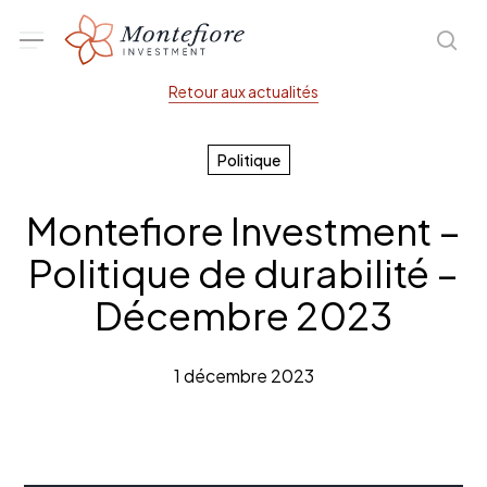
Skip
Menu
sea
to
main
Retour aux actualités
content
Politique
Montefiore Investment –
Politique de durabilité –
Décembre 2023
1 décembre 2023