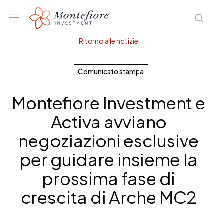
Skip
Menu
sea
to
main
Ritorno alle notizie
content
Comunicato stampa
Montefiore Investment e
Activa avviano
negoziazioni esclusive
per guidare insieme la
prossima fase di
crescita di Arche MC2