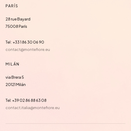
PARÍS
28 rue Bayard
75008 París
Tel : +33 1 86 30 06 90
contact@montefiore.eu
MILÁN
via Brera 5
20121 Milán
Tel: +39 02 86 88 63 08
contact.italia@montefiore.eu