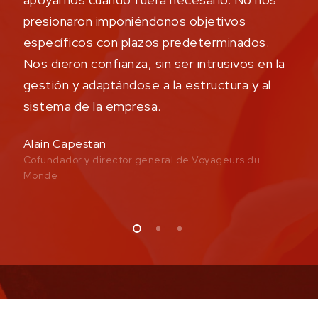
presionaron imponiéndonos objetivos
i
específicos con plazos predeterminados.
p
Nos dieron confianza, sin ser intrusivos en la
S
gestión y adaptándose a la estructura y al
D
sistema de la empresa.
Alain Capestan
Cofundador y director general de Voyageurs du
Monde