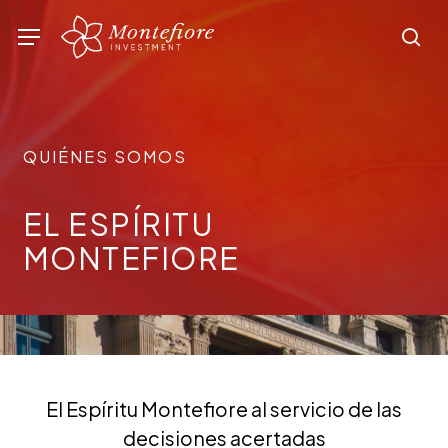
Skip
Menu
sea
to
main
content
QUIÉNES SOMOS
EL ESPÍRITU
MONTEFIORE
El Espíritu Montefiore al servicio de las
decisiones acertadas