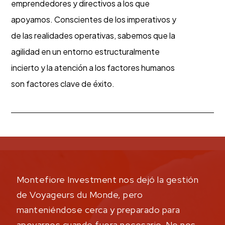
emprendedores y directivos a los que
apoyamos. Conscientes de los imperativos y
de las realidades operativas, sabemos que la
agilidad en un entorno estructuralmente
incierto y la atención a los factores humanos
son factores clave de éxito.
Montefiore Investment nos dejó la gestión
A
de Voyageurs du Monde, pero
p
manteniéndose cerca y preparado para
e
apoyarnos cuando fuera necesario. No nos
e