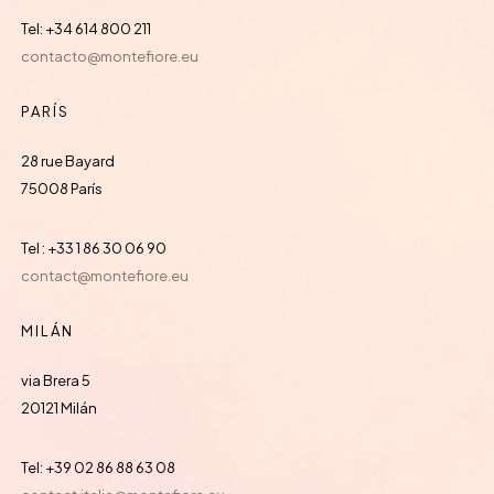
Tel: +34 614 800 211
contacto@montefiore.eu
PARÍS
28 rue Bayard
75008 París
Tel : +33 1 86 30 06 90
contact@montefiore.eu
MILÁN
via Brera 5
20121 Milán
Tel: +39 02 86 88 63 08