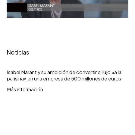
Noticias
Isabel
Marant
Isabel Marant y su ambición de convertir el lujo «a la
parisina» en una empresa de 500 millones de euros
y
su
Más información
ambición
de
convertir
el