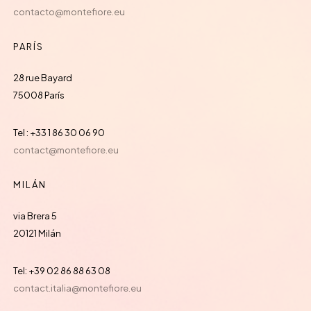
contacto@montefiore.eu
PARÍS
28 rue Bayard
75008 París
Tel : +33 1 86 30 06 90
contact@montefiore.eu
MILÁN
via Brera 5
20121 Milán
Tel: +39 02 86 88 63 08
contact.italia@montefiore.eu