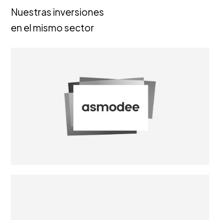
lujo
Nuestras inversiones
«a
en el mismo sector
la
parisina»
en
una
empresa
de
500
millones
de
euros