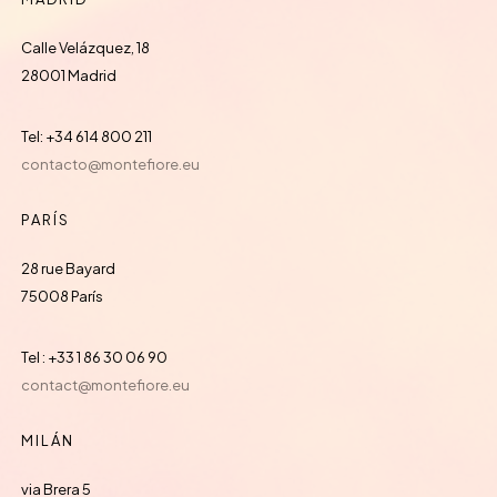
Calle Velázquez, 18
28001 Madrid
Tel: +34 614 800 211
contacto@montefiore.eu
PARÍS
28 rue Bayard
75008 París
Tel : +33 1 86 30 06 90
contact@montefiore.eu
MILÁN
via Brera 5