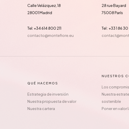
Calle Velázquez, 18
28 rue Bayard
28001 Madrid
75008 París
Tel: +34 614 800 211
Tel : +33 1 86 3
contacto@montefiore.eu
contact@monte
NUESTROS 
QUÉ HACEMOS
Los compromis
Estrategia de inversión
Nuestra estrate
Nuestra propuesta de valor
sostenible
Nuestra cartera
Poner en valor 