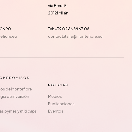
via Brera 5
20121 Milán
0 06 90
Tel: +39 02 86 88 63 08
fiore.eu
contact.italia@montefiore.eu
COMPROMISOS
NOTICIAS
os de Montefiore
gia de inversión
Medios
Publicaciones
las pymes y
mid caps
Eventos