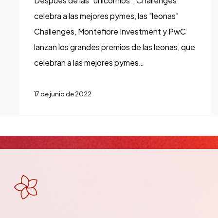
Después de las "unicornios", Challenges
que
celebra a las mejores pymes, las "leonas"
destacan
Challenges, Montefiore Investment y PwC
por
lanzan los grandes premios de las leonas, que
su
celebran a las mejores pymes…
buen
hacer,
Montefiore
17 de junio de 2022
ha
creado
el
Gran
Premio
de
las