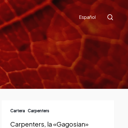
sear
Español
Carpenters,
Cartera
Carpenters
la
«Gagosian»
Carpenters, la «Gagosian»