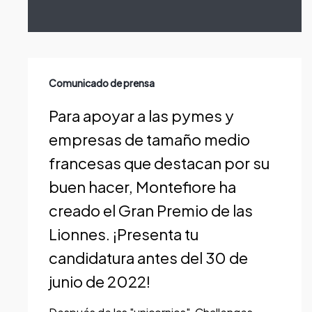
Para
Comunicado de prensa
apoyar
a
Para apoyar a las pymes y
las
empresas de tamaño medio
pymes
francesas que destacan por su
y
buen hacer, Montefiore ha
empresas
creado el Gran Premio de las
de
Lionnes. ¡Presenta tu
tamaño
candidatura antes del 30 de
medio
junio de 2022!
francesas